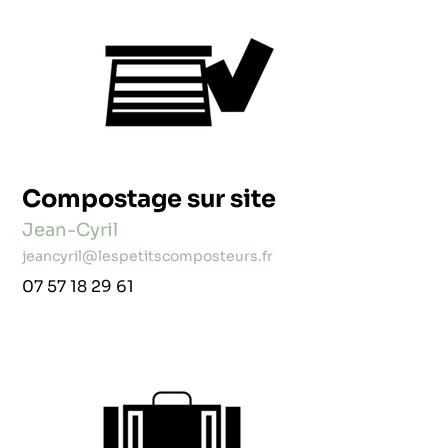
Compostage sur site
Jean-Cyril
jeancyril@lespetitscomposteurs.fr
07 57 18 29 61