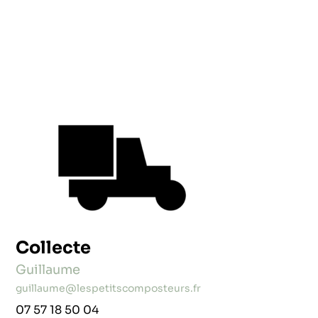
Collecte
Guillaume
guillaume@lespetitscomposteurs.fr
07 57 18 50 04