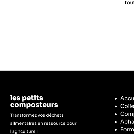
tou
les petits
Accu
composteurs
Coll
Comp
Transformez vos déchets
Acha
alimentaires en ressource pour
Form
l’agriculture !