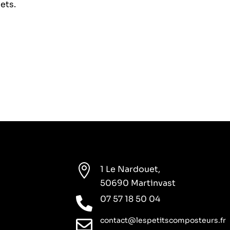
ets.

1 Le Nardouet,
50690 Martinvast
07 57 18 50 04

contact@lespetitscomposteurs.fr
