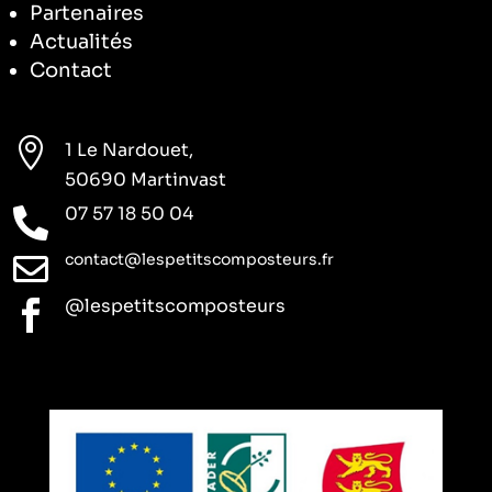
Partenaires
Actualités
Contact

1 Le Nardouet,
50690 Martinvast
07 57 18 50 04

contact@lespetitscomposteurs.fr

@lespetitscomposteurs
