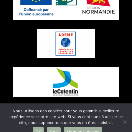
Nous utilisons des cookies pour vous garantir la meilleure
expérience sur notre site web. Si vous continuez à utiliser ce
Création site internet :
Myriam Corbet
site, nous supposerons que vous en êtes satisfait.
Webcommunication
–
Mentions légales
OK
Non
Mentions légales