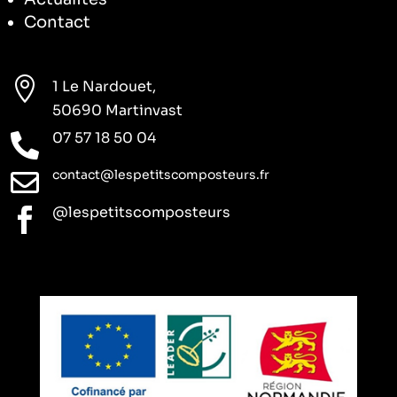
Contact

1 Le Nardouet,
50690 Martinvast
07 57 18 50 04

contact@lespetitscomposteurs.fr

@lespetitscomposteurs
