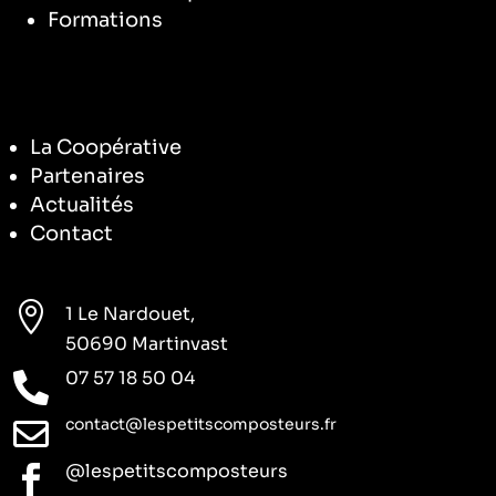
Formations
La Coopérative
Partenaires
Actualités
Contact

1 Le Nardouet,
50690 Martinvast
07 57 18 50 04

contact@lespetitscomposteurs.fr

@lespetitscomposteurs
