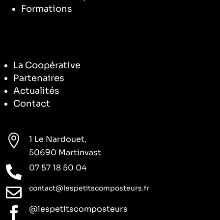
Formations
La Coopérative
Partenaires
Actualités
Contact

1 Le Nardouet,
50690 Martinvast
07 57 18 50 04

contact@lespetitscomposteurs.fr

@lespetitscomposteurs
